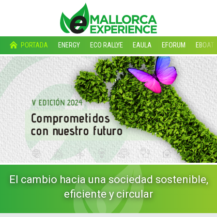
PORTADA
ENERGY
ECO RALLYE
EAULA
EFORUM
EBOAT
El cambio hacia una sociedad sostenible,
eficiente y circular