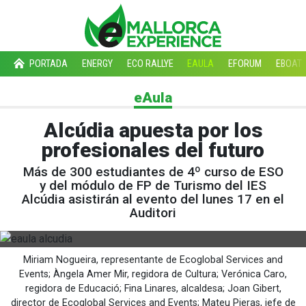
PORTADA
ENERGY
ECO RALLYE
EAULA
EFORUM
EBOAT
eAula
Alcúdia apuesta por los
profesionales del futuro
Más de 300 estudiantes de 4º curso de ESO
y del módulo de FP de Turismo del IES
Alcúdia asistirán al evento del lunes 17 en el
Auditori
Miriam Nogueira, representante de Ecoglobal Services and
Events; Àngela Amer Mir, regidora de Cultura; Verónica Caro,
regidora de Educació; Fina Linares, alcaldesa; Joan Gibert,
director de Ecoglobal Services and Events; Mateu Pieras, jefe de