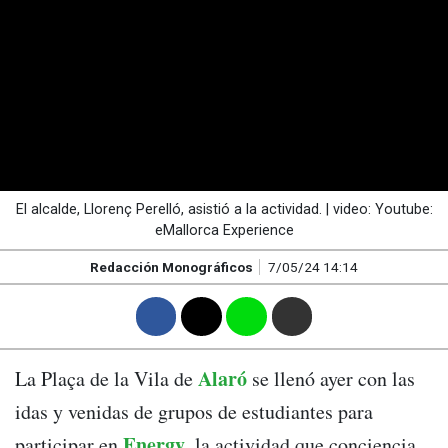
El alcalde, Llorenç Perelló, asistió a la actividad. | video: Youtube:
eMallorca Experience
Redacción Monográficos
7/05/24 14:14
F
T
W
M
Alaró
La Plaça de la Vila de
se llenó ayer con las
idas y venidas de grupos de estudiantes para
Energy
participar en
, la actividad que conciencia