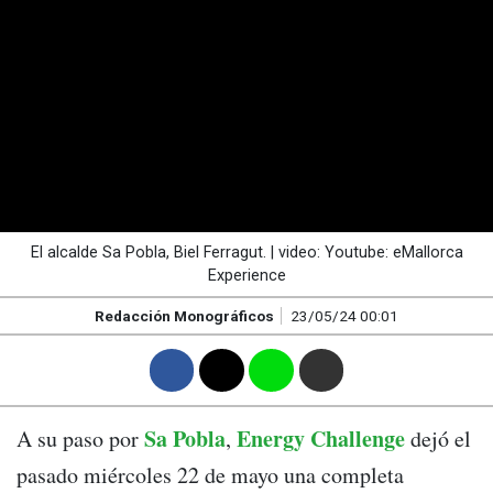
El alcalde Sa Pobla, Biel Ferragut. | video: Youtube: eMallorca
Experience
Redacción Monográficos
23/05/24 00:01
F
T
W
M
Sa Pobla
Energy Challenge
A su paso por
,
dejó el
pasado miércoles 22 de mayo una completa