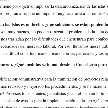
iene por objetivo impulsar la descarbonización de las islas s
cho programa supone un impulso muy necesario a la transición 
n las Islas es un hecho, ¿qué soluciones se están poniend
 son muy buenos, no podemos negar el problema de la falta d
os trasladan por las dificultades que encuentran para confecci
ecesidades del mercado laboral. Por eso, llevamos meses trab
de difícil cobertura mano a mano con las patronales y los ag
vanzan. ¿Qué medidas se toman desde la Conselleria para 
ficación administrativa para la tramitación de proyectos rela
emos revisado y mejorado los procedimientos y se ha incremen
o? Procesos transparentes, garantistas y con el foco en lo im
oncesión de ayudas para la implementación de las energías re
 Plan de autoconsumos y puesto en marcha la solarización de 