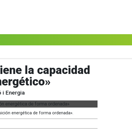
iene la capacidad
nergético»
 i Energia
nsición energética de forma ordenada».