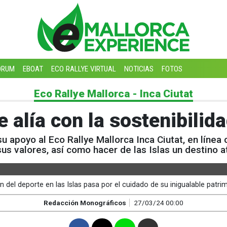
ORUM
EBOAT
ECO RALLYE VIRTUAL
NOTICIAS
FOTOS
Eco Rallye Mallorca - Inca Ciutat
e alía con la sostenibilid
u apoyo al Eco Rallye Mallorca Inca Ciutat, en línea c
 valores, así como hacer de las Islas un destino at
 del deporte en las Islas pasa por el cuidado de su inigualable patrim
Redacción Monográficos
27/03/24 00:00