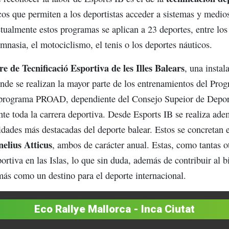
cos que permiten a los deportistas acceder a sistemas y medios
tualmente estos programas se aplican a 23 deportes, entre los
imnasia, el motociclismo, el tenis o los deportes náuticos.
e de Tecnificació Esportiva de les Illes Balears
, una instal
nde se realizan la mayor parte de los entrenamientos del Prog
 programa PROAD, dependiente del Consejo Supeior de Deport
te toda la carrera deportiva. Desde Esports IB se realiza ade
idades más destacadas del deporte balear. Estos se concretan 
nelius Atticus
, ambos de carácter anual. Estas, como tantas ot
ortiva en las Islas, lo que sin duda, además de contribuir al b
ás como un destino para el deporte internacional.
Eco Rallye Mallorca - Inca Ciutat