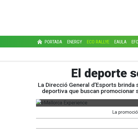
PORTADA
ENERGY
ECO RALLYE
EAULA
EF
El deporte s
La Direcció General d’Esports brinda s
deportiva que buscan promocionar sus
La promoción