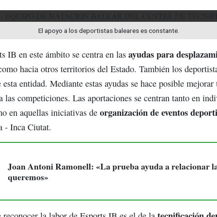
El apoyo a los deportistas baleares es constante.
ayudas para desplazam
s IB en este ámbito se centra en las
s como hacia otros territorios del Estado. También los deportis
e esta entidad. Mediante estas ayudas se hace posible mejorar
 las competiciones. Las aportaciones se centran tanto en ind
organización de eventos deport
mo en aquellas iniciativas de
 - Inca Ciutat.
Joan Antoni Ramonell: «La prueba ayuda a relacionar las
queremos»
tecnificación
de
 reconocer la labor de Esports IB es el de la